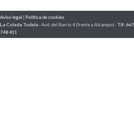
Aviso legal
|
Política de cookies
La Colada Tudela
· Avd. del Barrio 4 (frente a Alcampo) ·
Tlf: 667
748 411