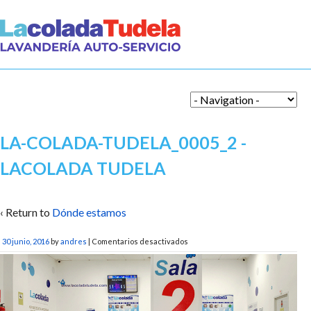
LA-COLADA-TUDELA_0005_2 -
LACOLADA TUDELA
‹ Return to
Dónde estamos
en
30 junio, 2016
by
andres
|
Comentarios desactivados
la-
colada-
tudela_0005_2