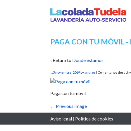
PAGA CON TU MÓVIL 
‹ Return to
Dónde estamos
15 noviembre, 2019
by
andres
|
Comentarios desacti
Paga con tu móvil
← Previous Image
Aviso legal
|
Política de cookies