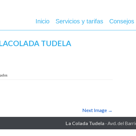
Inicio
Servicios y tarifas
Consejos 
- LACOLADA TUDELA
en
vados
Paga
con
tu
móvil
Next Image →
La Colada Tudela
· Avd. del Barr