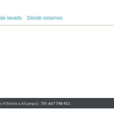
de lavado
Dónde estamos
io 4 (frente a Alcampo) ·
Tlf: 667 748 411