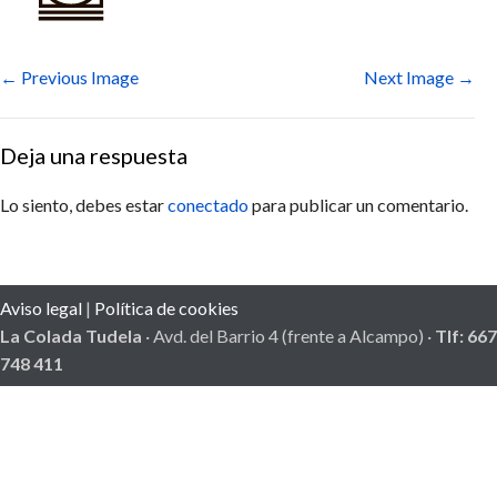
← Previous Image
Next Image →
Deja una respuesta
Lo siento, debes estar
conectado
para publicar un comentario.
Aviso legal
|
Política de cookies
La Colada Tudela
· Avd. del Barrio 4 (frente a Alcampo) ·
Tlf: 667
748 411